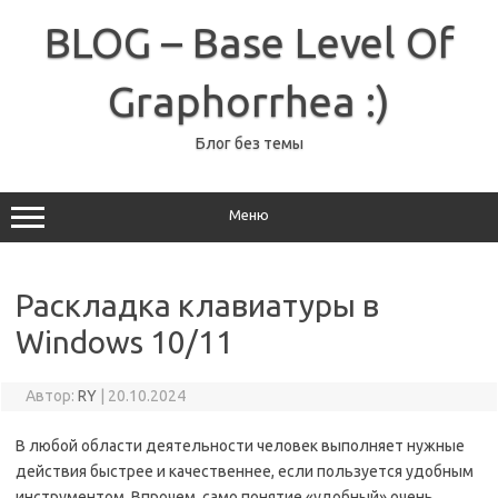
Перейти
к
BLOG – Base Level Of
содержимому
Graphorrhea :)
Блог без темы
Меню
Раскладка клавиатуры в
Windows 10/11
Автор:
RY
|
20.10.2024
В любой области деятельности человек выполняет нужные
действия быстрее и качественнее, если пользуется удобным
инструментом. Впрочем, само понятие «удобный» очень