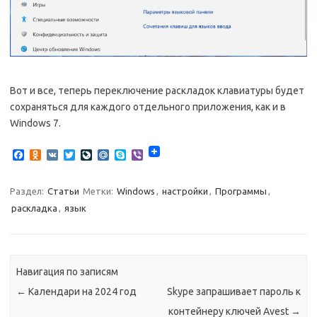
Вот и все, теперь переключение раскладок клавиатуры будет
сохраняться для каждого отдельного приложения, как и в
Windows 7.
F
O
V
T
L
M
S
V
a
d
K
w
i
a
k
i
c
n
i
v
i
y
b
e
o
t
e
l
p
e
Раздел:
Статьи
Метки:
Windows
,
настройки
,
Программы
,
b
k
t
J
.
e
r
раскладка
,
язык
o
l
e
o
R
o
a
r
u
u
k
s
r
s
n
n
a
i
l
Навигация по записям
k
i
←
Календари на 2024 год
Skype запрашивает пароль к
контейнеру ключей Avest
→